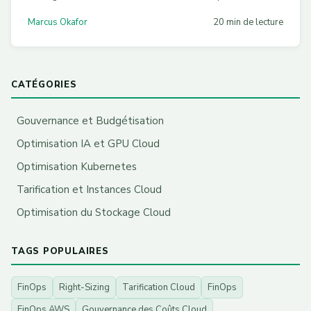
Terraform, Bicep et Cloud Functions pour automatiser
Marcus Okafor
20 min de lecture
votre contrôle financier multi-cloud.
CATÉGORIES
Gouvernance et Budgétisation
Optimisation IA et GPU Cloud
Optimisation Kubernetes
Tarification et Instances Cloud
Optimisation du Stockage Cloud
TAGS POPULAIRES
FinOps
Right-Sizing
Tarification Cloud
FinOps
FinOps AWS
Gouvernance des Coûts Cloud