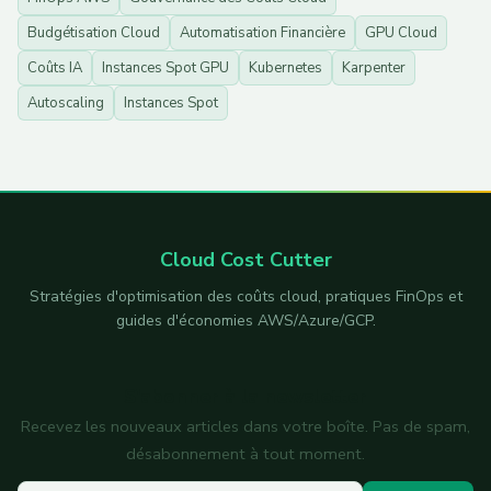
Budgétisation Cloud
Automatisation Financière
GPU Cloud
Coûts IA
Instances Spot GPU
Kubernetes
Karpenter
Autoscaling
Instances Spot
Cloud Cost Cutter
Stratégies d'optimisation des coûts cloud, pratiques FinOps et
guides d'économies AWS/Azure/GCP.
S'abonner à la newsletter
Recevez les nouveaux articles dans votre boîte. Pas de spam,
désabonnement à tout moment.