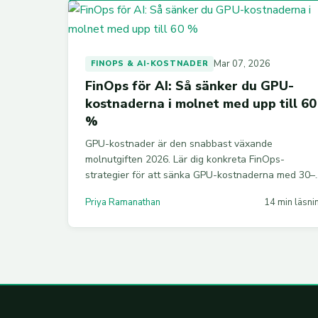
Mar 07, 2026
FINOPS & AI-KOSTNADER
FinOps för AI: Så sänker du GPU-
kostnaderna i molnet med upp till 60
%
GPU-kostnader är den snabbast växande
molnutgiften 2026. Lär dig konkreta FinOps-
strategier för att sänka GPU-kostnaderna med 30–
60 % — från inköpsmodeller och right-sizing till
Priya Ramanathan
14 min läsni
Kubernetes GPU-delning och modellkvantisering.