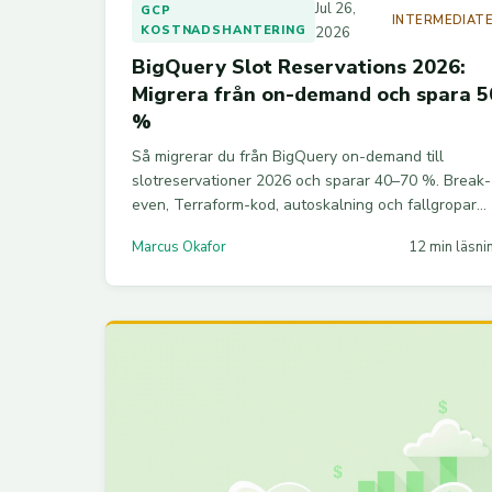
Jul 26,
GCP
INTERMEDIAT
KOSTNADSHANTERING
2026
BigQuery Slot Reservations 2026:
Migrera från on-demand och spara 5
%
Så migrerar du från BigQuery on-demand till
slotreservationer 2026 och sparar 40–70 %. Break-
even, Terraform-kod, autoskalning och fallgropar
från en Monzo-migrering.
Marcus Okafor
12 min läsni