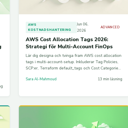
Jun 06,
AWS
E
ADVANCED
KOSTNADSHANTERING
2026
AWS Cost Allocation Tags 2026:
g
Strategi för Multi-Account FinOps
Lär dig designa och tvinga fram AWS cost allocation
tags i multi-account-setup. Inkluderar Tag Policies,
SCP:er, Terraform default_tags och Cost Categories
för FinOps 2026.
Sara Al-Mahmoud
13 min läsning
ng