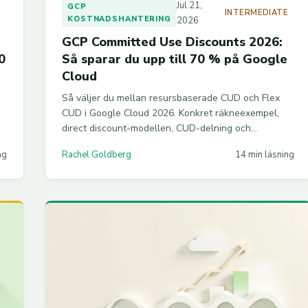
Jul 21,
GCP
E
INTERMEDIATE
KOSTNADSHANTERING
2026
GCP Committed Use Discounts 2026:
0
Så sparar du upp till 70 % på Google
Cloud
Så väljer du mellan resursbaserade CUD och Flex
CUD i Google Cloud 2026. Konkret räkneexempel,
direct discount-modellen, CUD-delning och
jämförelse mot AWS och Azure.
ng
Rachel Goldberg
14 min läsning