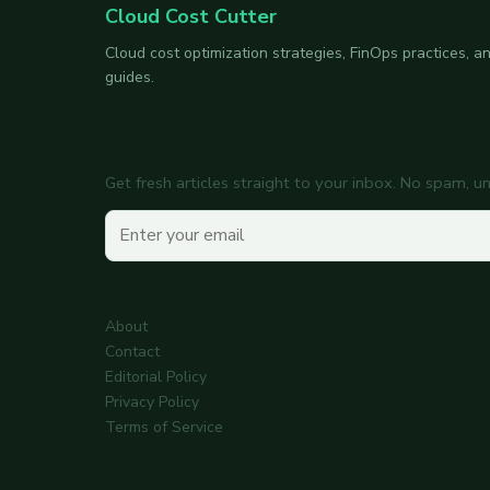
Cloud Cost Cutter
Cloud cost optimization strategies, FinOps practices,
guides.
Subscribe to the newsletter
Get fresh articles straight to your inbox. No spam, u
Your email
About
Contact
Editorial Policy
Privacy Policy
Terms of Service