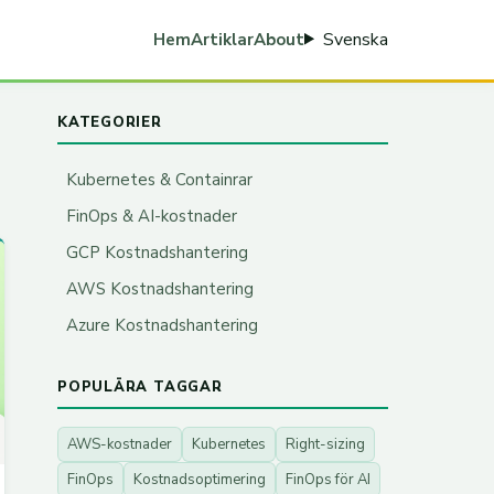
Svenska
Hem
Artiklar
About
KATEGORIER
Kubernetes & Containrar
FinOps & AI-kostnader
GCP Kostnadshantering
AWS Kostnadshantering
Azure Kostnadshantering
POPULÄRA TAGGAR
AWS-kostnader
Kubernetes
Right-sizing
FinOps
Kostnadsoptimering
FinOps för AI