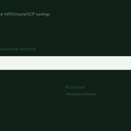
 and AWS/Azure/GCP savings
nsubscribe anytime.
RSS-flöde
Webbplatskarta