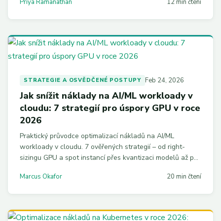
Priya Ramanathan
12 min čtení
Feb 24, 2026
STRATEGIE A OSVĚDČENÉ POSTUPY
Jak snížit náklady na AI/ML workloady v
cloudu: 7 strategií pro úspory GPU v roce
2026
Praktický průvodce optimalizací nákladů na AI/ML
workloady v cloudu. 7 ověřených strategií – od right-
sizingu GPU a spot instancí přes kvantizaci modelů až po
FinOps pro AI – s příklady kódu a 30denním akčním
Marcus Okafor
20 min čtení
plánem.