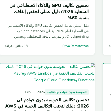
تحسين تكاليف GPU والذكاء الاصطناعي في
السحابة 2026: دليل عملي لخفض إنفاقك
بنسبة 60%
دليل عملي شامل لخفض تكاليف GPU والذكاء الاصطناعي
في السحابة لعام 2026. يغطي Spot Instances مع
Checkpointing، والتدريب بالدقة المختلطة، وتحسين
الاستدلال، ومقارنة أسعار H100 عبر AWS وAzure وGCP
Priya Ramanathan
18 دقائق للقراءة
— مع أمثلة شيفرة برمجية جاهزة للتطبيق.
Feb 08, 2026
 دليل
الحوسبة بدون خوادم والتكاليف
تحسين تكاليف الحوسبة بدون خوادم في
2026: دليلك لتجنب التكاليف الخفية في AWS