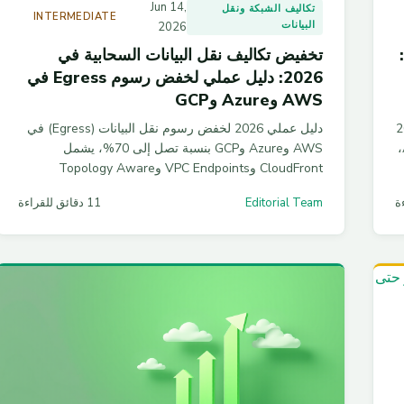
Jun 14,
تكاليف الشبكة ونقل
INTERMEDIATE
البيانات
2026
تحسين تكاليف قواعد البيانات السحابية 2026:
تخفيض تكاليف نقل البيانات السحابية في
2026: دليل عملي لخفض رسوم Egress في
AWS وAzure وGCP
سحابية في 2026
دليل عملي 2026 لخفض رسوم نقل البيانات (Egress) في
بنسبة تصل إلى 60%. يشرح right-sizing لـRDS وAurora،
AWS وAzure وGCP بنسبة تصل إلى 70%، يشمل
CloudFront وVPC Endpoints وTopology Aware
Routing وحسابات تكلفة فعلية.
Editorial Team
11 دقائق للقراءة