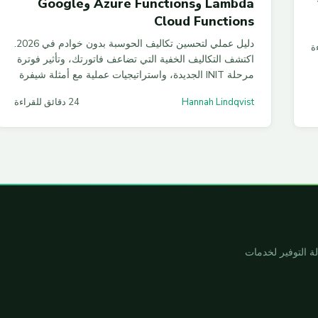
Lambda وAzure Functions وGoogle
Cloud Functions
دليل عملي لتحسين تكاليف الحوسبة بدون خوادم في 2026.
اكتشف التكاليف الخفية التي تضاعف فاتورتك، وتأثير فوترة
مرحلة INIT الجديدة، واستراتيجيات عملية مع أمثلة شيفرة
لتوفير حتى 60% من إنفاقك السحابي.
Hannah Lindqvist
24 دقائق للقراءة
ين تكاليف السحابة، وممارسات FinOps، وأدلة التوفير لخدمات