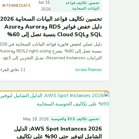
Jun 16,
تحسين تكاليف قواعد
INTERMEDIATE
البيانات السحابية
2026
دليل خفض فواتير RDS وAurora وAzure
SQL وCloud SQL بنسبة تصل إلى 60%
دليل عملي لخفض فاتورة قواعد البيانات ال
التزامات Reserved Instances، تبديل التخزين إلى gp3،
وAurora I/O-Optimized، مع أرقام حقيقية وأوامر CLI
Jordan Reeves
11 دقائق للقراءة
جاهزة من خبرة عملية مع أكثر من 30 شركة.
May 18, 2026
تحسين تكاليف EC2 والحوسبة
AWS Spot Instances 2026: الدليل
الشامل لتوفير حتى 90% على تكاليف