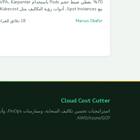
70%. يغطي ضبط حجم Pods باستخدام VPA، Karpenter
مع Spot Instances، أدوات رؤية التكاليف مثل Kubecost
وOpenCost، مع أمثلة YAML جاهزة للتطبيق.
Marcus Okafor
18 دقائق للقراءة
Cloud Cost Cutter
استراتيجيات تحس
AWS/Azure/GCP.
Subscribe to the newsletter