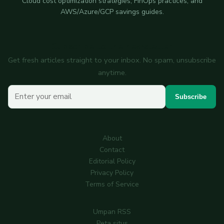
Cloud cost optimization strategies, FinOps practices, and
AWS/Azure/GCP savings guides.
Subscribe to the newsletter
Get fresh articles straight to your inbox. No spam, unsubscribe
anytime.
Your email
Subscribe
About
Contact
Editorial Policy
Privacy Policy
Terms of Service
Umpan RSS
Peta situs