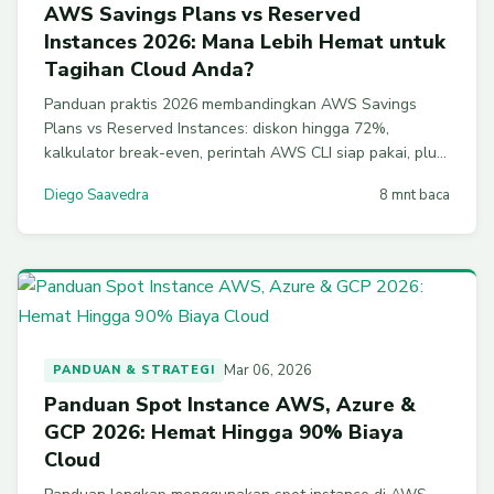
AWS Savings Plans vs Reserved
Instances 2026: Mana Lebih Hemat untuk
Tagihan Cloud Anda?
Panduan praktis 2026 membandingkan AWS Savings
Plans vs Reserved Instances: diskon hingga 72%,
kalkulator break-even, perintah AWS CLI siap pakai, plus
strategi layering FinOps untuk hemat 30-50% tagihan
Diego Saavedra
8 mnt baca
AWS tanpa over-commit.
Mar 06, 2026
PANDUAN & STRATEGI
Panduan Spot Instance AWS, Azure &
GCP 2026: Hemat Hingga 90% Biaya
Cloud