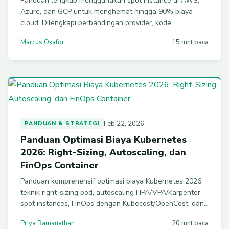
Panduan lengkap menggunakan spot instance di AWS,
Azure, dan GCP untuk menghemat hingga 90% biaya
cloud. Dilengkapi perbandingan provider, kode
konfigurasi praktis, arsitektur fault-tolerant, dan strategi
Marcus Okafor
15 mnt baca
fallback otomatis.
Feb 22, 2026
PANDUAN & STRATEGI
Panduan Optimasi Biaya Kubernetes
2026: Right-Sizing, Autoscaling, dan
FinOps Container
Panduan komprehensif optimasi biaya Kubernetes 2026:
teknik right-sizing pod, autoscaling HPA/VPA/Karpenter,
spot instances, FinOps dengan Kubecost/OpenCost, dan
strategi eliminasi waste untuk penghematan 40-70%.
Priya Ramanathan
20 mnt baca