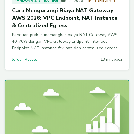
Jun 19, 2026
PANDUAN & STRATEGI
INTERMEDIATE
Cara Mengurangi Biaya NAT Gateway
AWS 2026: VPC Endpoint, NAT Instance
& Centralized Egress
Panduan praktis memangkas biaya NAT Gateway AWS
40-70% dengan VPC Gateway Endpoint, Interface
Endpoint, NAT Instance fck-nat, dan centralized egress
lewat Transit Gateway. Lengkap dengan perintah AWS
Jordan Reeves
13 mnt baca
CLI dan tabel harga 2026.