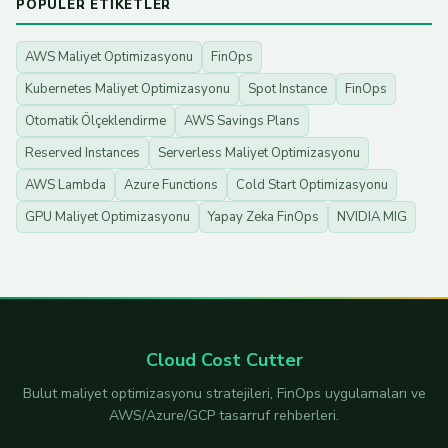
POPÜLER ETIKETLER
AWS Maliyet Optimizasyonu
FinOps
Kubernetes Maliyet Optimizasyonu
Spot Instance
FinOps
Otomatik Ölçeklendirme
AWS Savings Plans
Reserved Instances
Serverless Maliyet Optimizasyonu
AWS Lambda
Azure Functions
Cold Start Optimizasyonu
GPU Maliyet Optimizasyonu
Yapay Zeka FinOps
NVIDIA MIG
Cloud Cost Cutter
Bulut maliyet optimizasyonu stratejileri, FinOps uygulamaları ve
AWS/Azure/GCP tasarruf rehberleri.