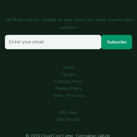
Subscribe to the newsletter
Get fresh articles straight to your inbox. No spam, unsubscribe
anytime.
Your email
Subscribe
About
Contact
Editorial Policy
Privacy Policy
Terms of Service
RSS Akışı
Site Haritası
© 2026 Cloud Cost Cutter. Tüm hakları saklıdır.