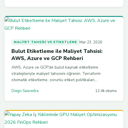
Mar 23, 2026
MALIYET TAHSISI VE ETIKETLEME
Bulut Etiketleme ile Maliyet Tahsisi:
AWS, Azure ve GCP Rehberi
AWS, Azure ve GCP'de bulut kaynak etiketleme
stratejileriyle maliyet tahsisini öğrenin. Terraform
otomatik etiketleme, zorunlu etiket politikaları,
showback/chargeback modelleri ve çoklu bulut etiket
Diego Saavedra
12 dk okuma
standardizasyonu adım adım anlatılıyor.