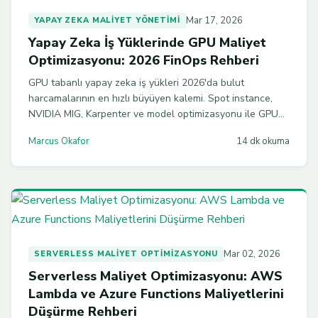
Mar 17, 2026
YAPAY ZEKA MALIYET YÖNETIMI
Yapay Zeka İş Yüklerinde GPU Maliyet
Optimizasyonu: 2026 FinOps Rehberi
GPU tabanlı yapay zeka iş yükleri 2026'da bulut
harcamalarının en hızlı büyüyen kalemi. Spot instance,
NVIDIA MIG, Karpenter ve model optimizasyonu ile GPU
maliyetlerinizi %40-60 oranında düşürmenin pratik
Marcus Okafor
14 dk okuma
yollarını keşfedin.
Mar 02, 2026
SERVERLESS MALIYET OPTIMIZASYONU
Serverless Maliyet Optimizasyonu: AWS
Lambda ve Azure Functions Maliyetlerini
Düşürme Rehberi