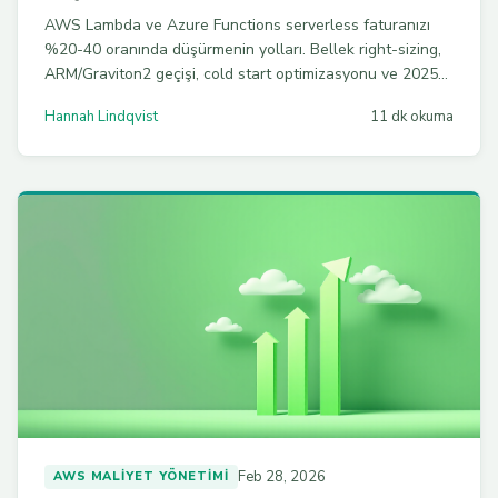
AWS Lambda ve Azure Functions serverless faturanızı
%20-40 oranında düşürmenin yolları. Bellek right-sizing,
ARM/Graviton2 geçişi, cold start optimizasyonu ve 2025
INIT fazı faturalandırma değişikliğine karşı pratik
Hannah Lindqvist
11 dk okuma
stratejiler ve kod örnekleri.
Feb 28, 2026
AWS MALIYET YÖNETIMI