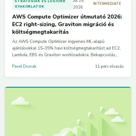
Jul 29,
STRATÉGIÁK ÉS LEGJOBB
INTERMEDIATE
GYAKORLATOK
2026
AWS Compute Optimizer útmutató 2026:
EC2 right-sizing, Graviton migráció és
költségmegtakarítás
Az AWS Compute Optimizer ingyenes ML-alapú
ajánlásokkal 15–35% havi költségmegtakarítást ad EC2,
Lambda, EBS és Graviton workloadokra. Bekapcsolás,
right-sizing lépésről lépésre, CLI példák és
Pavel Dvorak
11 perc olvasás
Organizations-integráció.