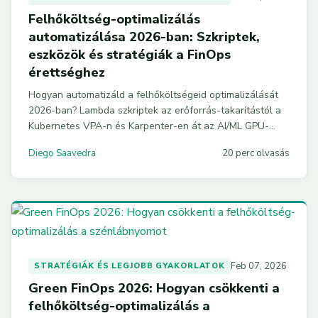
Felhőköltség-optimalizálás
automatizálása 2026-ban: Szkriptek,
eszközök és stratégiák a FinOps
érettséghez
Hogyan automatizáld a felhőköltségeid optimalizálását
2026-ban? Lambda szkriptek az erőforrás-takarítástól a
Kubernetes VPA-n és Karpenter-en át az AI/ML GPU-
költségek kezeléséig — gyakorlati kódpéldákkal és egy
Diego Saavedra
20 perc olvasás
90 napos FinOps tervvel.
Feb 07, 2026
STRATÉGIÁK ÉS LEGJOBB GYAKORLATOK
Green FinOps 2026: Hogyan csökkenti a
felhőköltség-optimalizálás a