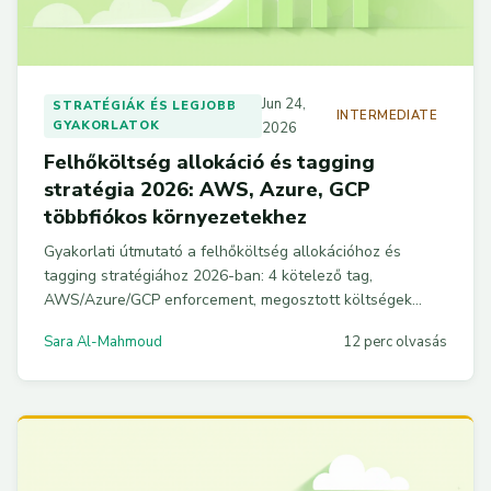
Jun 24,
STRATÉGIÁK ÉS LEGJOBB
INTERMEDIATE
GYAKORLATOK
2026
Felhőköltség allokáció és tagging
stratégia 2026: AWS, Azure, GCP
többfiókos környezetekhez
Gyakorlati útmutató a felhőköltség allokációhoz és
tagging stratégiához 2026-ban: 4 kötelező tag,
AWS/Azure/GCP enforcement, megosztott költségek
szétosztása és FOCUS 1.1 migráció működő
Sara Al-Mahmoud
12 perc olvasás
kódpéldákkal.