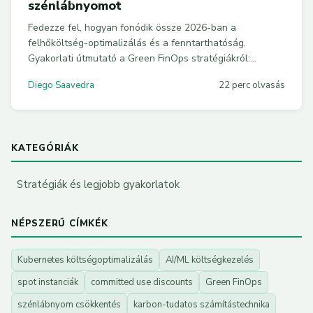
szénlábnyomot
Fedezze fel, hogyan fonódik össze 2026-ban a
felhőköltség-optimalizálás és a fenntarthatóság.
Gyakorlati útmutató a Green FinOps stratégiákról:
karbon-tudatos ütemezés, felhőszolgáltatói eszközök és
Diego Saavedra
22 perc olvasás
kódpéldák.
KATEGÓRIÁK
Stratégiák és legjobb gyakorlatok
NÉPSZERŰ CÍMKÉK
Kubernetes költségoptimalizálás
AI/ML költségkezelés
spot instanciák
committed use discounts
Green FinOps
szénlábnyom csökkentés
karbon-tudatos számítástechnika