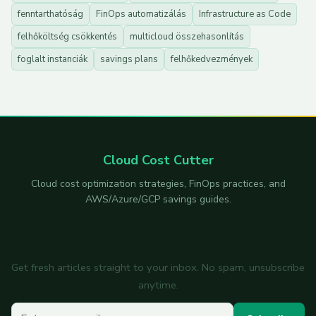
fenntarthatóság
FinOps automatizálás
Infrastructure as Code
felhőköltség csökkentés
multicloud összehasonlítás
foglalt instanciák
savings plans
felhőkedvezmények
Cloud Cost Cutter
Cloud cost optimization strategies, FinOps practices, and
AWS/Azure/GCP savings guides.
Subscribe to the newsletter
Get fresh articles straight to your inbox. No spam, unsubscribe
anytime.
Your email