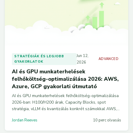
Jun 12,
STRATÉGIÁK ÉS LEGJOBB
ADVANCED
GYAKORLATOK
2026
AI és GPU munkaterhelések
felhőköltség-optimalizálása 2026: AWS,
Azure, GCP gyakorlati útmutató
AI és GPU munkaterhelések felhőköltség-optimalizálása
2026-ban: H100/H200 árak, Capacity Blocks, spot
stratégia, vLLM és kvantizálás konkrét számokkal AWS,
Azure és GCP felhőkre.
Jordan Reeves
10 perc olvasás