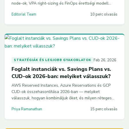
node-ok, VPA right-sizing és FinOps érettségi modell
konkrét YAML példákkal és 40-70% mérhető
Editorial Team
10 perc olvasás
megtakarítással.
Feb 26, 2026
STRATÉGIÁK ÉS LEGJOBB GYAKORLATOK
Foglalt instanciák vs. Savings Plans vs.
CUD-ok 2026-ban: melyiket válasszuk?
AWS Reserved Instances, Azure Reservations és GCP
CUD-ok összehasonlítása 2026-ban — melyiket
válasszuk, hogyan kombináljuk őket, és milyen réteges
stratégiával érhetünk el akár 80%-os megtakarítást?
Priya Ramanathan
15 perc olvasás