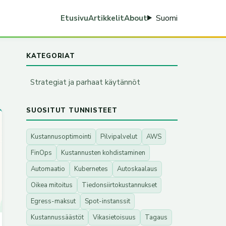
Suomi
Etusivu
Artikkelit
About
KATEGORIAT
Strategiat ja parhaat käytännöt
SUOSITUT TUNNISTEET
Kustannusoptimointi
Pilvipalvelut
AWS
FinOps
Kustannusten kohdistaminen
Automaatio
Kubernetes
Autoskaalaus
Oikea mitoitus
Tiedonsiirtokustannukset
Egress-maksut
Spot-instanssit
Kustannussäästöt
Vikasietoisuus
Tagaus