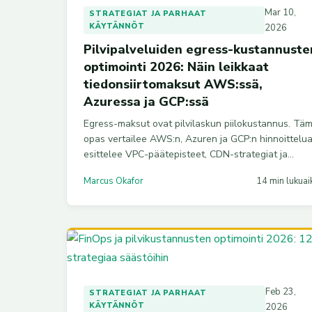
Mar 10,
STRATEGIAT JA PARHAAT
KÄYTÄNNÖT
2026
Pilvipalveluiden egress-kustannuste
optimointi 2026: Näin leikkaat
tiedonsiirtomaksut AWS:ssä,
Azuressa ja GCP:ssä
Egress-maksut ovat pilvilaskun piilokustannus. Tä
opas vertailee AWS:n, Azuren ja GCP:n hinnoittelua
esittelee VPC-päätepisteet, CDN-strategiat ja
pakkauksen, ja tarjoaa keinot leikata
Marcus Okafor
14 min lukuai
tiedonsiirtokustannuksia jopa 60–80 %.
Feb 23,
STRATEGIAT JA PARHAAT
KÄYTÄNNÖT
2026