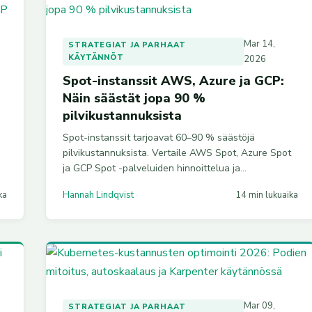
Mar 14,
STRATEGIAT JA PARHAAT
KÄYTÄNNÖT
2026
Spot-instanssit AWS, Azure ja GCP:
Näin säästät jopa 90 %
pilvikustannuksista
Spot-instanssit tarjoavat 60–90 % säästöjä
pilvikustannuksista. Vertaile AWS Spot, Azure Spot
ja GCP Spot -palveluiden hinnoittelua ja
keskeytyskäyttäytymistä. Mukana Terraform-,
ka
Hannah Lindqvist
14 min lukuaika
Kubernetes- ja CLI-esimerkkejä tuotantokäyttöön.
Mar 09,
STRATEGIAT JA PARHAAT