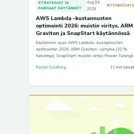
Aug 04,
STRATEGIAT JA
INTERMEDIAT
PARHAAT KÄYTÄNNÖT
2026
AWS Lambda -kustannusten
optimointi 2026: muistin viritys, ARM
Graviton ja SnapStart käytännössä
Käytännön opas AWS Lambda -kustannusten
optimointiin 2026: ARM Graviton -siirtymä (20 %
halvempi), SnapStart, muistin viritys Power Tuningil
ja provisioned concurrencyn oikeanlainen käyttö.
Rachel Goldberg
11 min lukuai
Näillä säästöt tyypillisesti 35–60 %.