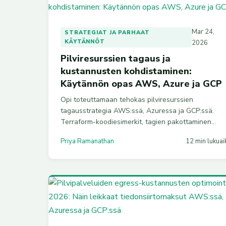
Mar 24,
STRATEGIAT JA PARHAAT
KÄYTÄNNÖT
2026
Pilviresurssien tagaus ja
kustannusten kohdistaminen:
Käytännön opas AWS, Azure ja GCP
Opi toteuttamaan tehokas pilviresurssien
tagausstrategia AWS:ssä, Azuressa ja GCP:ssä.
Terraform-koodiesimerkit, tagien pakottaminen
käytännöillä ja laskutusintegraatio — kaikki
Priya Ramanathan
12 min lukuai
kustannusten kohdistamisen rakennuspalikat
yhdessä oppaassa.