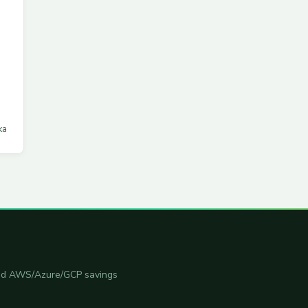
ka
 and AWS/Azure/GCP savings