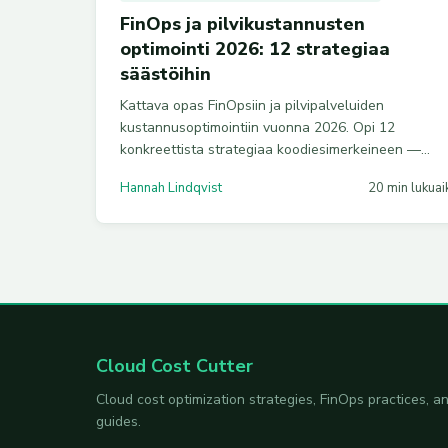
FinOps ja pilvikustannusten
optimointi 2026: 12 strategiaa
säästöihin
Kattava opas FinOpsiin ja pilvipalveluiden
kustannusoptimointiin vuonna 2026. Opi 12
konkreettista strategiaa koodiesimerkeineen —
oikea mitoitus, varatut instanssit, Kubernetes-
Hannah Lindqvist
20 min lukuai
optimointi, tekoälykustannusten hallinta ja
automaatio.
Cloud Cost Cutter
Cloud cost optimization strategies, FinOps practices,
guides.