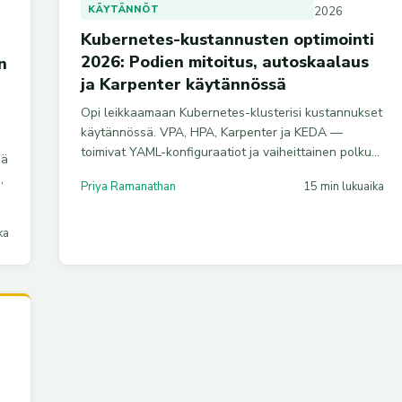
KÄYTÄNNÖT
2026
Kubernetes-kustannusten optimointi
2026: Podien mitoitus, autoskaalaus
n
ja Karpenter käytännössä
Opi leikkaamaan Kubernetes-klusterisi kustannukset
käytännössä. VPA, HPA, Karpenter ja KEDA —
toimivat YAML-konfiguraatiot ja vaiheittainen polku
mä
jopa 74 % säästöihin.
,
Priya Ramanathan
15 min lukuaika
ka