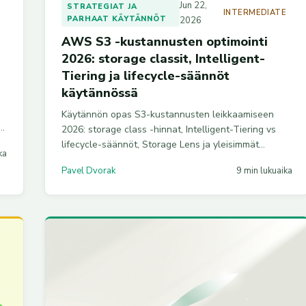
Jun 22,
STRATEGIAT JA
E
INTERMEDIATE
PARHAAT KÄYTÄNNÖT
2026
AWS S3 -kustannusten optimointi
2026: storage classit, Intelligent-
Tiering ja lifecycle-säännöt
käytännössä
Käytännön opas S3-kustannusten leikkaamiseen
la
2026: storage class -hinnat, Intelligent-Tiering vs
lifecycle-säännöt, Storage Lens ja yleisimmät
ka
piilolaskut. Esimerkit ja JSON-konfiguraatiot us-east-
Pavel Dvorak
9 min lukuaika
1-hinnoilla.