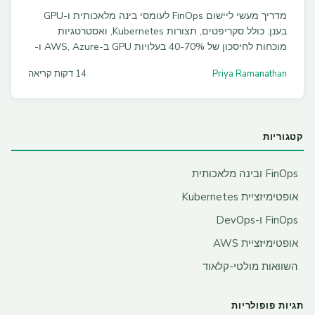
מדריך מעשי ליישום FinOps לעומסי בינה מלאכותית ו-GPU
בענן. כולל סקריפטים, תצורות Kubernetes, ואסטרטגיות
מוכחות לחיסכון של 40-70% בעלויות GPU ב-AWS, Azure ו-
GCP.
Priya Ramanathan
14 דקות קריאה
קטגוריות
FinOps ובינה מלאכותית
אופטימיזציית Kubernetes
FinOps ו-DevOps
אופטימיזציית AWS
השוואות מולטי-קלאוד
תגיות פופולריות