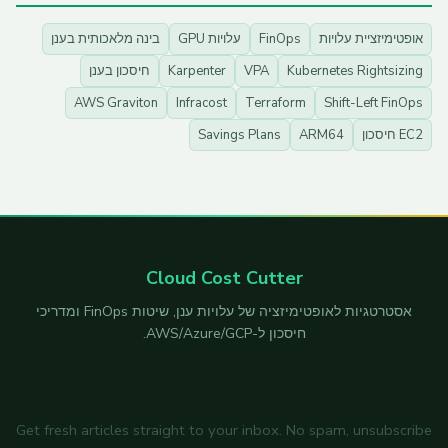
אופטימיזציית עלויות
FinOps
עלויות GPU
בינה מלאכותית בענן
Kubernetes Rightsizing
VPA
Karpenter
חיסכון בענן
AWS Graviton
Infracost
Terraform
Shift-Left FinOps
EC2 חיסכון
ARM64
Savings Plans
Cloud Cost Cutter
אסטרטגיות לאופטימיזציה של עלויות ענן, שיטות FinOps ומדריכי
חיסכון ל-AWS/Azure/GCP.
Subscribe to the newsletter
Get fresh articles straight to your inbox. No spam, unsubscribe