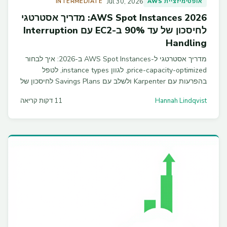
Jul 30, 2026
אופטימיזציית AWS
INTERMEDIATE
AWS Spot Instances 2026: מדריך אסטרטגי
לחיסכון של עד 90% ב-EC2 עם Interruption
Handling
מדריך אסטרטגי ל-AWS Spot Instances ב-2026: איך לבחור
price-capacity-optimized, לגוון instance types, לטפל
בהפרעות עם Karpenter ולשלב עם Savings Plans לחיסכון של
55%–70% על חשבון ה-EC2. כולל דוגמאות קוד ל-ASG ול-
Hannah Lindqvist
11 דקות קריאה
NodePool.