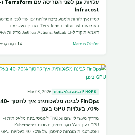
עלויות ענן לפני הפריסה עם raform
Infracost
למדו איך לזהות ולמנוע בזבוז עלויות ענן עוד לפני הפריסה
באמצעות Infracost ו-Terraform. מדריך מעשי עם
דוגמאות קוד ל-itHub Actions, GitLab CI
ו-Sentinel — גישת Shift-Left FinOps שחוסכת לארגו
Marcus Okafor
14 דקות קריאה
30-40% בממוצע.
Mar 03, 2026
FINOPS ובינה מלאכותית
FinOps לבינה מלאכותית: איך לחסוך 40-
70% בעלויות GPU בענן
מדריך מעשי ליישום FinOps לעומסי בינה מלאכותית ו-
GPU בענן. כולל סקריפטים, תצורות Kubernetes,
ואסטרטגיות מוכחות לחיסכון של 40-70% בעלויות GPU