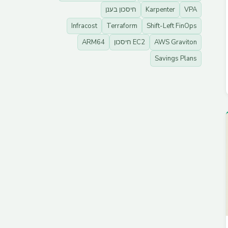
VPA
Karpenter
חיסכון בענן
Infracost
Terraform
Shift-Left FinOps
AWS Graviton
EC2 חיסכון
ARM64
Savings Plans