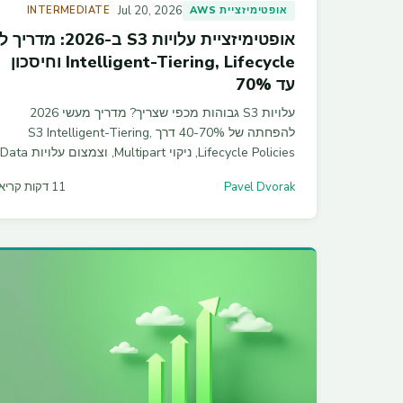
Jul 20, 2026
אופטימיזציית AWS
INTERMEDIATE
אופטימיזציית עלויות S3 ב-2026: מדרי
Intelligent-Tiering, Lifecycle וחיסכון
עד 70%
עלויות S3 גבוהות מכפי שצריך? מדריך מעשי 2026
להפחתה של 40-70% דרך S3 Intelligent-Tiering,
Lifecycle Policies, ניקוי Multipart, וצמצום עלויות Data
Transfer. כולל טבלת השוואת מחירים, קוד Terraform
Pavel Dvorak
11 דקות קריאה
ופקודות CLI מוכנות לשימוש.