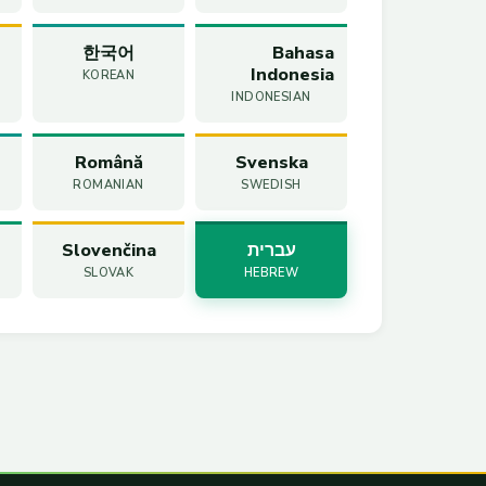
한국어
Bahasa
Indonesia
KOREAN
INDONESIAN
Română
Svenska
ROMANIAN
SWEDISH
עברית
Slovenčina
SLOVAK
HEBREW