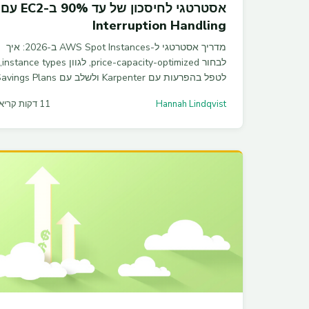
אסטרטגי לחיסכון של עד 90% ב-EC2 עם
Interruption Handling
מדריך אסטרטגי ל-AWS Spot Instances ב-2026: איך
לבחור price-capacity-optimized, לגוון instance types,
לטפל בהפרעות עם Karpenter ולשלב עם ings Plans
לחיסכון של 55%–70% על חשבון ה-EC2. כולל דוגמאות
Hannah Lindqvist
11 דקות קריאה
קוד ל-ASG ול-NodePool.