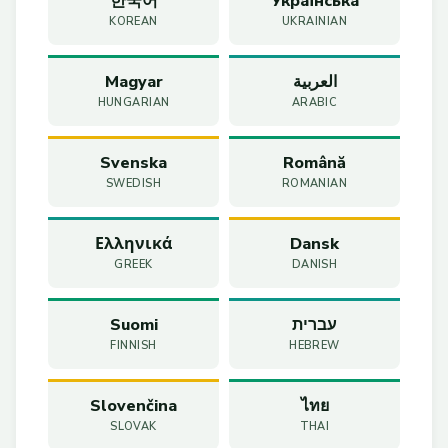
한국어
Українська
KOREAN
UKRAINIAN
Magyar
العربية
HUNGARIAN
ARABIC
Svenska
Română
SWEDISH
ROMANIAN
Ελληνικά
Dansk
GREEK
DANISH
Suomi
עברית
FINNISH
HEBREW
Slovenčina
ไทย
SLOVAK
THAI