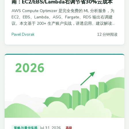
南：EC2/EBS/Lambda右调节省30%云成本
AWS Compute Optimizer 是完全免费的 ML 分析服务，为
EC2、EBS、Lambda、ASG、Fargate、RDS 输出右调建
议。本文基于 200+ 生产账户实战，讲透启用、建议解读、
Graviton4 迁移、Enhanced Metrics 决策与自动化落地流水
Pavel Dvorak
12 分钟阅读
线，帮你 30 天平均省 25-40% 云成本。
Jul 31, 2026
策略与最佳实践
高级