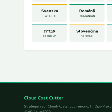
Svenska
Română
SWEDISH
ROMANIAN
עברית
Slovenčina
HEBREW
SLOVAK
Cloud Cost Cutter
Strategien zur Cloud-Kostenoptimierung, FinOps-Prakt
AWS/Azure/GCP.