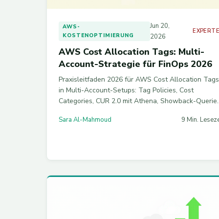
Jun 20,
AWS-
EXPERT
KOSTENOPTIMIERUNG
2026
AWS Cost Allocation Tags: Multi-
Account-Strategie für FinOps 2026
Praxisleitfaden 2026 für AWS Cost Allocation Tags
in Multi-Account-Setups: Tag Policies, Cost
Categories, CUR 2.0 mit Athena, Showback-Querie
und die fünf häufigsten Fallstricke aus echten
Sara Al-Mahmoud
9 Min. Leseze
FinOps-Audits.