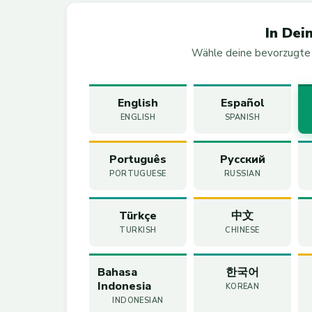
In Dei
Wähle deine bevorzugte 
English
Español
ENGLISH
SPANISH
Português
Русский
PORTUGUESE
RUSSIAN
Türkçe
中文
TURKISH
CHINESE
Bahasa
한국어
Indonesia
KOREAN
INDONESIAN