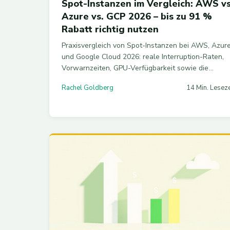
Spot-Instanzen im Vergleich: AWS vs
Azure vs. GCP 2026 – bis zu 91 %
Rabatt richtig nutzen
Praxisvergleich von Spot-Instanzen bei AWS, Azur
und Google Cloud 2026: reale Interruption-Raten,
Vorwarnzeiten, GPU-Verfügbarkeit sowie die
produktive Integration in Karpenter, AKS und GKE,
Rachel Goldberg
14 Min. Leseze
plus Kombinationsstrategien mit Savings Plans.