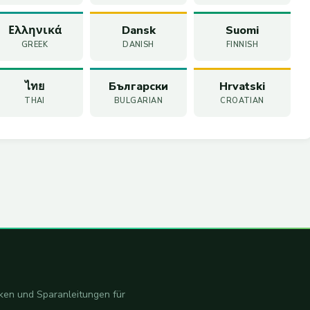
Ελληνικά
Dansk
Suomi
GREEK
DANISH
FINNISH
ไทย
Български
Hrvatski
THAI
BULGARIAN
CROATIAN
iken und Sparanleitungen für