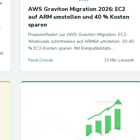
.
AWS Graviton Migration 2026: EC2
auf ARM umstellen und 40 % Kosten
sparen
e
Praxisleitfaden zur AWS-Graviton-Migration: EC2-
Workloads schrittweise auf ARM64 umstellen, 20-40
% EC2-Kosten sparen. Mit Kompatibilitäts-
it
Checkliste, Multi-Arch-Docker-Builds, RDS/Lambda-
Pavel Dvorak
10 Min. Lesezeit
Umstellung und Savings-Plan-Strategie.