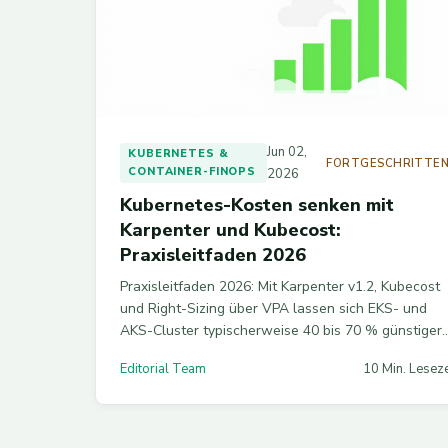
Jun 02,
KUBERNETES &
FORTGESCHRITTE
CONTAINER-FINOPS
2026
Kubernetes-Kosten senken mit
Karpenter und Kubecost:
Praxisleitfaden 2026
Praxisleitfaden 2026: Mit Karpenter v1.2, Kubecost
und Right-Sizing über VPA lassen sich EKS- und
AKS-Cluster typischerweise 40 bis 70 % günstiger
betreiben. Konkrete YAML-Konfigurationen, Spot-
Editorial Team
10 Min. Leseze
Strategien und FOCUS-1.1-Showback inklusive.