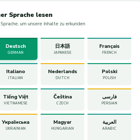
ner Sprache lesen
Sprache, um unsere Inhalte zu erkunden
Deutsch
日本語
Français
GERMAN
JAPANESE
FRENCH
Italiano
Nederlands
Polski
ITALIAN
DUTCH
POLISH
Tiếng Việt
Čeština
فارسی
VIETNAMESE
CZECH
PERSIAN
Українська
Magyar
العربية
UKRAINIAN
HUNGARIAN
ARABIC