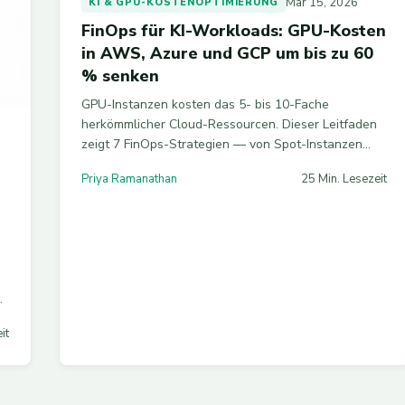
Mar 15, 2026
KI & GPU-KOSTENOPTIMIERUNG
FinOps für KI-Workloads: GPU-Kosten
in AWS, Azure und GCP um bis zu 60
% senken
GPU-Instanzen kosten das 5- bis 10-Fache
herkömmlicher Cloud-Ressourcen. Dieser Leitfaden
zeigt 7 FinOps-Strategien — von Spot-Instanzen
N
über Quantisierung bis GPU-Sharing — mit denen
Priya Ramanathan
25 Min. Lesezeit
Sie Ihre KI-Cloud-Kosten um 40–60 % senken.
it