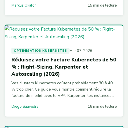
stratégies FinOps pour optimiser vos coûts en 2026.
Marcus Okafor
15 min de lecture
Mar 07, 2026
OPTIMISATION KUBERNETES
Réduisez votre Facture Kubernetes de 50
% : Right-Sizing, Karpenter et
Autoscaling (2026)
Vos clusters Kubernetes coûtent probablement 30 à 40
% trop cher. Ce guide vous montre comment réduire la
facture de moitié avec le VPA, Karpenter, les instances
Spot et une gouvernance par namespace. Configs YAML
Diego Saavedra
18 min de lecture
prêtes à l'emploi incluses.