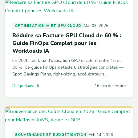
Mar 03, 2026
OPTIMISATION IA ET GPU CLOUD
Réduire sa Facture GPU Cloud de 60 % :
Guide FinOps Complet pour les
Workloads IA
En 2026, les taux d'utilisation GPU oscillent entre 15 et
30 %. Ce guide FinOps détaille 6 stratégies concrètes —
Spot, Savings Plans, right-sizing, accélérateurs
alternatifs, MIG et gouvernance — pour réduire votre
Diego Saavedra
16 min de lecture
facture GPU de 60 %, avec du code prêt à l'emploi.
Feb 14, 2026
GOUVERNANCE ET BUDGÉTISATION