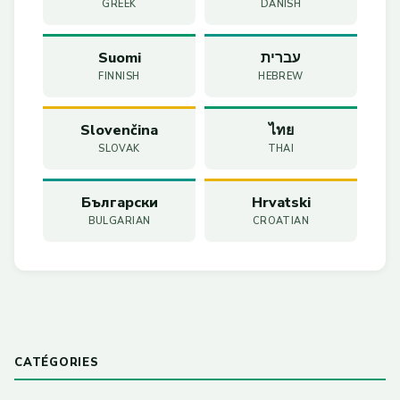
GREEK
DANISH
Suomi
עברית
FINNISH
HEBREW
Slovenčina
ไทย
SLOVAK
THAI
Български
Hrvatski
BULGARIAN
CROATIAN
CATÉGORIES