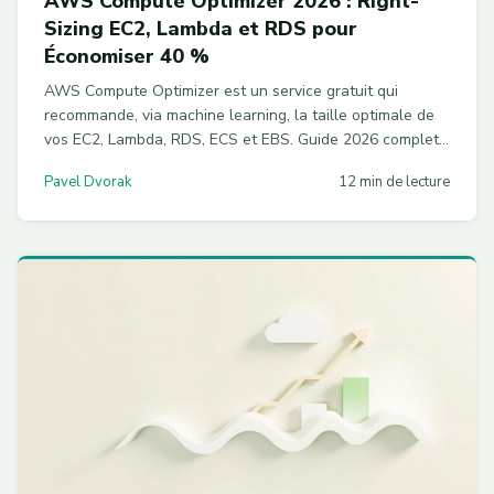
AWS Compute Optimizer 2026 : Right-
Sizing EC2, Lambda et RDS pour
Économiser 40 %
AWS Compute Optimizer est un service gratuit qui
recommande, via machine learning, la taille optimale de
vos EC2, Lambda, RDS, ECS et EBS. Guide 2026 complet
avec cas concret Graviton et automatisation multi-
Pavel Dvorak
12 min de lecture
comptes.