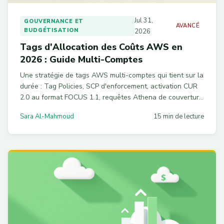
Jul 31,
GOUVERNANCE ET
AVANCÉ
BUDGÉTISATION
2026
Tags d'Allocation des Coûts AWS en
2026 : Guide Multi-Comptes
Une stratégie de tags AWS multi-comptes qui tient sur la
durée : Tag Policies, SCP d'enforcement, activation CUR
2.0 au format FOCUS 1.1, requêtes Athena de couverture
et remédiation automatique. Retour d'expérience sur 30+
Sara Al-Mahmoud
15 min de lecture
implémentations.