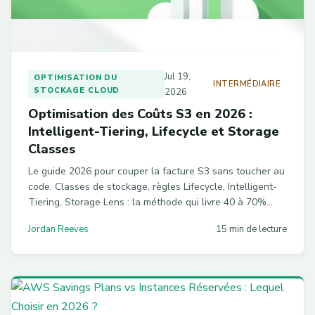
Jul 19,
OPTIMISATION DU
INTERMÉDIAIRE
STOCKAGE CLOUD
2026
Optimisation des Coûts S3 en 2026 :
Intelligent-Tiering, Lifecycle et Storage
Classes
Le guide 2026 pour couper la facture S3 sans toucher au
code. Classes de stockage, règles Lifecycle, Intelligent-
Tiering, Storage Lens : la méthode qui livre 40 à 70%
d'économie sur mes missions AWS, avec le code CLI prêt
Jordan Reeves
15 min de lecture
à copier.