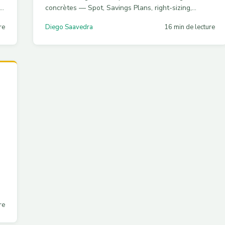
concrètes — Spot, Savings Plans, right-sizing,
accélérateurs alternatifs, MIG et gouvernance —
re
Diego Saavedra
16 min de lecture
s.
pour réduire votre facture GPU de 60 %, avec du
code prêt à l'emploi.
re