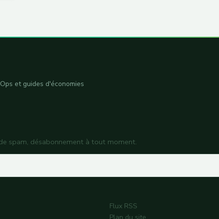
inOps et guides d'économies
as de spam, désabonnement à tout moment.
Flux RSS
Plan du site