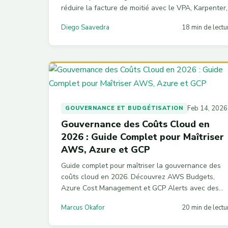
réduire la facture de moitié avec le VPA, Karpenter,
les instances Spot et une gouvernance par
Diego Saavedra
18 min de lectu
namespace. Configs YAML prêtes à l'emploi incluse
Feb 14, 2026
GOUVERNANCE ET BUDGÉTISATION
Gouvernance des Coûts Cloud en
2026 : Guide Complet pour Maîtriser
AWS, Azure et GCP
Guide complet pour maîtriser la gouvernance des
coûts cloud en 2026. Découvrez AWS Budgets,
Azure Cost Management et GCP Alerts avec des
exemples Terraform, Bicep et Cloud Functions pour
Marcus Okafor
20 min de lectu
automatiser votre contrôle financier multi-cloud.