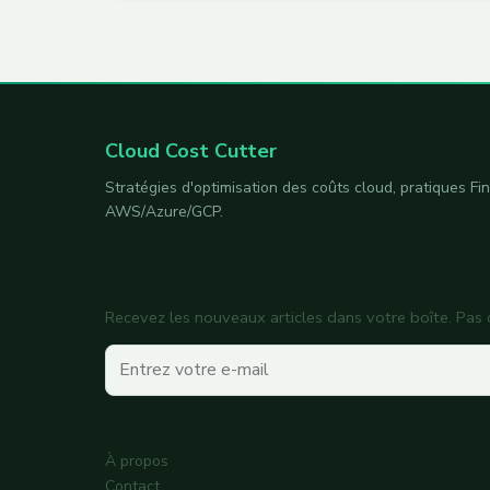
Cloud Cost Cutter
Stratégies d'optimisation des coûts cloud, pratiques F
AWS/Azure/GCP.
S'abonner à la newsletter
Recevez les nouveaux articles dans votre boîte. P
Votre e-mail
À propos
Contact