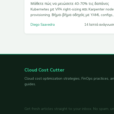
Μάθετε πώς να μειώσετε 40-70% τις δαπάνες
Kubernetes με VPA right-sizing και Karpenter node
provisioning. Βήμα-βήμα οδηγός με YAML configs,
Spot instances και εβδομαδιαίο review process.
Diego Saavedra
14 λεπτά ανάγνωσ
Cloud Cost Cutter
Cloud cost optimization strategies, FinOps practices,
guides.
Subscribe to the newsletter
Get fresh articles straight to your inbox. No spam, u