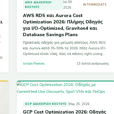
Jul 09,
AWS ΔΙΑΧΕΊΡΙΣΗ
D
INTERMEDIATE
ΚΌΣΤΟΥΣ
2026
AWS RDS και Aurora Cost
αι
Optimization 2026: Πλήρης Οδηγός
για I/O-Optimized, Graviton4 και
Database Savings Plans
ε
-
Πρακτικός οδηγός για μείωση κόστους AWS RDS
και Aurora κατά 35-55% το 2026: πότε Aurora I/O-
Optimized είναι νίκη, πώς να κάνεις right-sizing,
ης
migration σε Graviton4, χρήση των νέων Database
Jordan Reeves
13 λεπτά ανάγνωσης
Savings Plans και σωστή διαχείριση snapshots.
May 25, 2026
GCP ΔΙΑΧΕΊΡΙΣΗ ΚΌΣΤΟΥΣ
GCP Cost Optimization 2026: Οδηγός