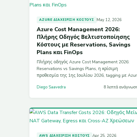
May 12, 2026
AZURE ΔΙΑΧΕΊΡΙΣΗ ΚΌΣΤΟΥΣ
Azure Cost Management 2026:
Πλήρης Οδηγός Βελτιστοποίησης
Κόστους με Reservations, Savings
Plans και FinOps
Πλήρης οδηγός Azure Cost Management 2026:
Reservations vs Savings Plans, η κρίσιμη
προθεσμία της 1ης Ιουλίου 2026, tagging με Azu
Policy, right-sizing με KQL, anomaly detection και
Diego Saavedra
8 λεπτά ανάγνωσ
σχέδιο δράσης 90 ημερών για 25-40% μείωση
κόστους.
Apr 25, 2026
AWS ΔΙΑΧΕΊΡΙΣΗ ΚΌΣΤΟΥΣ