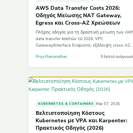
AWS Data Transfer Costs 2026:
Οδηγός Μείωσης NAT Gateway,
Egress και Cross-AZ Χρεώσεων
Πλήρης οδηγός για τη δραστική μείωση των AW
data transfer κοστών το 2026: VPC
Gateway/Interface Endpoints, εξάλειψη cross-AZ
traffic, CloudFront caching και Regional NAT
Priya Ramanathan
9 λεπτά ανάγνωσ
Gateway. Με πρακτικά παραδείγματα Terraform
και AWS CLI για εξοικονόμηση έως 80%.
Mar 07, 2026
KUBERNETES & CONTAINERS
Βελτιστοποίηση Κόστους
Kubernetes με VPA και Karpenter:
Πρακτικός Οδηγός (2026)