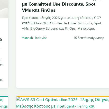
με Committed Use Discounts, Spot
VMs και FinOps
Πρακτικός οδηγός 2026 για μείωση κόστους GCP
κατά 30%–70% με Committed Use Discounts, Spot
VMs, BigQuery Editions και FinOps. Με έτοιμα
E
gcloud παραδείγματα, στρατηγικές για GKE, Cloud
Hannah Lindqvist
10 λεπτά ανάγνωσης
:
Storage και βήμα-βήμα setup billing export στο
BigQuery.
t
a
rt
ης