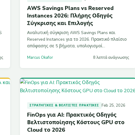
AWS Savings Plans vs Reserved
Instances 2026: Πλήρης Οδηγός
Σύγκρισης και Επιλογής
S
Αναλυτική σύγκριση AWS Savings Plans και
Reserved Instances για το 2026. Πρακτικό πλαίσιο
απόφασης σε 5 βήματα, υπολογισμοί
πραγματικών τιμών, case studies, FAQ και
ης
Marcus Okafor
8 λεπτά ανάγνωσης
στρατηγικές laddering για εξοικονόμηση έως 72%.
Feb 25, 2026
ΣΤΡΑΤΗΓΙΚΈΣ & ΒΈΛΤΙΣΤΕΣ ΠΡΑΚΤΙΚΈΣ
FinOps για AI: Πρακτικός Οδηγός
Βελτιστοποίησης Κόστους GPU στο
Cloud το 2026