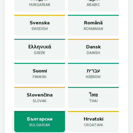
HUNGARIAN
ARABIC
Svenska
Română
SWEDISH
ROMANIAN
Ελληνικά
Dansk
GREEK
DANISH
Suomi
עברית
FINNISH
HEBREW
Slovenčina
ไทย
SLOVAK
THAI
Български
Hrvatski
BULGARIAN
CROATIAN