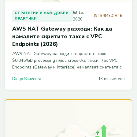
Jul 15,
СТРАТЕГИИ И НАЙ-ДОБРИ
INTERMEDIATE
ПРАКТИКИ
2026
AWS NAT Gateway разходи: Как да
намалите скритите такси с VPC
Endpoints (2026)
AWS NAT Gateway разходите нарастват тихо —
$0.045/GB processing плюс cross-AZ такси. Как VPC
Endpoints (Gateway и Interface) намаляват сметката с
60-90%, с Terraform код, Athena заявки за анализ на
Diego Saavedra
13 мин четене
трафика и реален case study за $2160/месец
икономия.