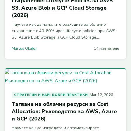
съхранение: Lifecycle Policies за AWS
S3, Azure Blob и GCP Cloud Storage
(2026)
Научете как да намалите разходите за облачно
съхранение с 40–80% чрез lifecycle policies при AWS
S3, Azure Blob Storage и GCP Cloud Storage.
Практическо ръководство с работещи конфигурации и
Marcus Okafor
14 мин четене
Terraform примери за 2026 г.
Mar 12, 2026
СТРАТЕГИИ И НАЙ-ДОБРИ ПРАКТИКИ
Тагване на облачни ресурси за Cost
Allocation: Ръководство за AWS, Azure
и GCP (2026)
Научете как да изградите и автоматизирате