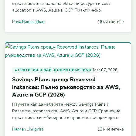
стратегия за тагване на облачни ресурси и cost
allocation в AWS, Azure и GCP. Практическо
ръководство с Terraform, SCP, Azure Policy и BigQuery
Priya Ramanathan
18 мин четене
примери за 2026.
Mar 07, 2026
СТРАТЕГИИ И НАЙ-ДОБРИ ПРАКТИКИ
Savings Plans срещу Reserved
Instances: Пълно ръководство за AWS,
Azure и GCP (2026)
Научете как да изберете между Savings Plans и
Reserved Instances при AWS, Azure и GCP. Сравнение,
стратегия за комбиниране и практически примери с
CLI и Terraform за оптимизация на облачните разходи.
Hannah Lindqvist
12 мин четене