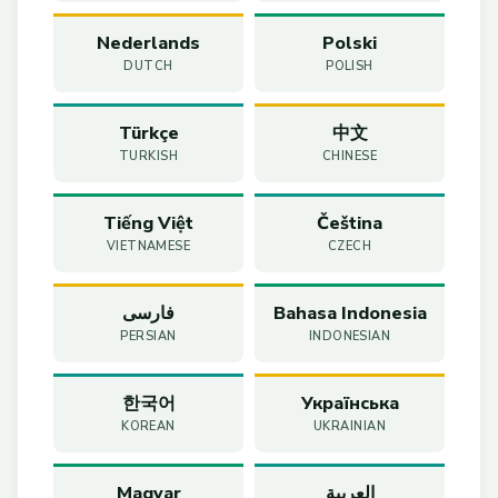
Nederlands
Polski
DUTCH
POLISH
Türkçe
中文
TURKISH
CHINESE
Tiếng Việt
Čeština
VIETNAMESE
CZECH
فارسی
Bahasa Indonesia
PERSIAN
INDONESIAN
한국어
Українська
KOREAN
UKRAINIAN
Magyar
العربية