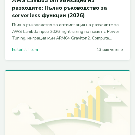
AWS Lambda оптимизация на
разходите: Пълно ръководство за
serverless функции (2026)
Пълно ръководство за оптимизация на разходите за
AWS Lambda през 2026: right-sizing на памет с Power
Tuning, миграция към ARM64 Graviton2, Compute
Savings Plans, SnapStart и намаляване на CloudWatch
Editorial Team
13 мин четене
Logs. С работещи Terraform примери.