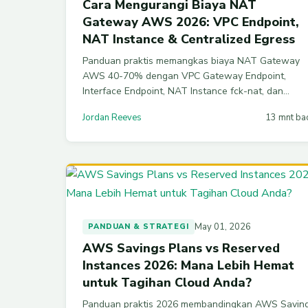
Cara Mengurangi Biaya NAT
Gateway AWS 2026: VPC Endpoint,
NAT Instance & Centralized Egress
Panduan praktis memangkas biaya NAT Gateway
AWS 40-70% dengan VPC Gateway Endpoint,
Interface Endpoint, NAT Instance fck-nat, dan
centralized egress lewat Transit Gateway. Lengka
Jordan Reeves
13 mnt ba
dengan perintah AWS CLI dan tabel harga 2026.
May 01, 2026
PANDUAN & STRATEGI
AWS Savings Plans vs Reserved
Instances 2026: Mana Lebih Hemat
untuk Tagihan Cloud Anda?
Panduan praktis 2026 membandingkan AWS Savin