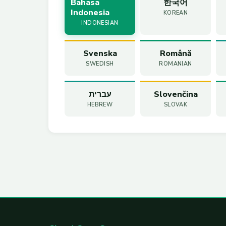
Bahasa
한국어
Indonesia
KOREAN
INDONESIAN
Svenska
Română
SWEDISH
ROMANIAN
עברית
Slovenčina
HEBREW
SLOVAK