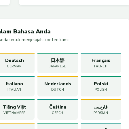
alam Bahasa Anda
 Anda untuk menjelajahi konten kami
Deutsch
日本語
Français
GERMAN
JAPANESE
FRENCH
Italiano
Nederlands
Polski
ITALIAN
DUTCH
POLISH
Tiếng Việt
Čeština
فارسی
VIETNAMESE
CZECH
PERSIAN