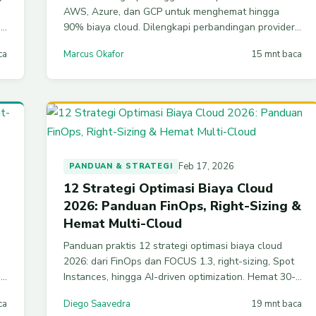
AWS, Azure, dan GCP untuk menghemat hingga
,
90% biaya cloud. Dilengkapi perbandingan provider,
kode konfigurasi praktis, arsitektur fault-tolerant,
ca
Marcus Okafor
15 mnt baca
dan strategi fallback otomatis.
Feb 17, 2026
PANDUAN & STRATEGI
12 Strategi Optimasi Biaya Cloud
2026: Panduan FinOps, Right-Sizing &
Hemat Multi-Cloud
Panduan praktis 12 strategi optimasi biaya cloud
2026: dari FinOps dan FOCUS 1.3, right-sizing, Spot
n
Instances, hingga AI-driven optimization. Hemat 30-
40% pengeluaran AWS, Azure, dan GCP Anda.
ca
Diego Saavedra
19 mnt baca