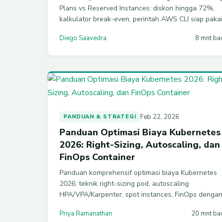
Plans vs Reserved Instances: diskon hingga 72%,
kalkulator break-even, perintah AWS CLI siap pakai
plus strategi layering FinOps untuk hemat 30-50%
Diego Saavedra
8 mnt ba
tagihan AWS tanpa over-commit.
Feb 22, 2026
PANDUAN & STRATEGI
Panduan Optimasi Biaya Kubernetes
2026: Right-Sizing, Autoscaling, dan
FinOps Container
Panduan komprehensif optimasi biaya Kubernetes
2026: teknik right-sizing pod, autoscaling
HPA/VPA/Karpenter, spot instances, FinOps denga
Kubecost/OpenCost, dan strategi eliminasi waste
Priya Ramanathan
20 mnt ba
untuk penghematan 40-70%.