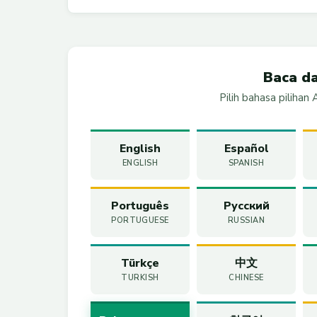
Baca d
Pilih bahasa pilihan
English
Español
ENGLISH
SPANISH
Português
Русский
PORTUGUESE
RUSSIAN
Türkçe
中文
TURKISH
CHINESE