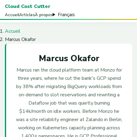
Cloud Cost Cutter
Français
Accueil
Articles
À propos
Accueil
Marcus Okafor
Marcus Okafor
Marcus ran the cloud platform team at Monzo for
three years, where he cut the bank's GCP spend
by 38% after migrating BigQuery workloads from
on-demand to slot reservations and rewriting a
Dataflow job that was quietly burning
$14k/month on idle workers. Before Monzo he
was a site reliability engineer at Zalando in Berlin,
working on Kubernetes capacity planning across
1,400+ namespaces. He is GCP Professional